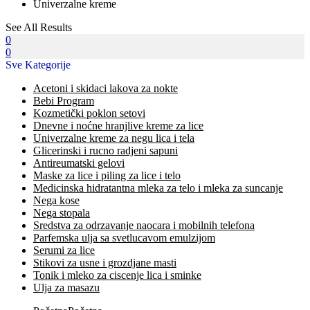
Univerzalne kreme
See All Results
0
0
Sve Kategorije
Acetoni i skidaci lakova za nokte
Bebi Program
Kozmetički poklon setovi
Dnevne i noćne hranjlive kreme za lice
Univerzalne kreme za negu lica i tela
Glicerinski i rucno radjeni sapuni
Antireumatski gelovi
Maske za lice i piling za lice i telo
Medicinska hidratantna mleka za telo i mleka za suncanje
Nega kose
Nega stopala
Sredstva za odrzavanje naocara i mobilnih telefona
Parfemska ulja sa svetlucavom emulzijom
Serumi za lice
Stikovi za usne i grozdjane masti
Tonik i mleko za ciscenje lica i sminke
Ulja za masazu