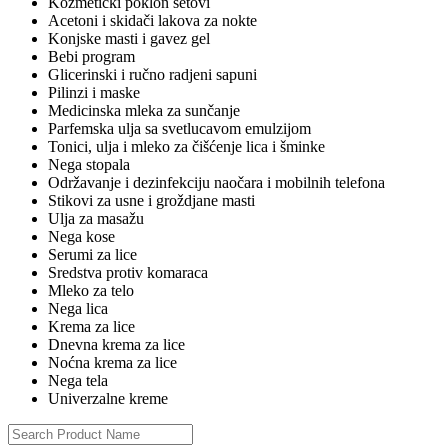
Kozmeticki poklon setovi
Acetoni i skidači lakova za nokte
Konjske masti i gavez gel
Bebi program
Glicerinski i ručno radjeni sapuni
Pilinzi i maske
Medicinska mleka za sunčanje
Parfemska ulja sa svetlucavom emulzijom
Tonici, ulja i mleko za čišćenje lica i šminke
Nega stopala
Održavanje i dezinfekciju naočara i mobilnih telefona
Stikovi za usne i groždjane masti
Ulja za masažu
Nega kose
Serumi za lice
Sredstva protiv komaraca
Mleko za telo
Nega lica
Krema za lice
Dnevna krema za lice
Noćna krema za lice
Nega tela
Univerzalne kreme