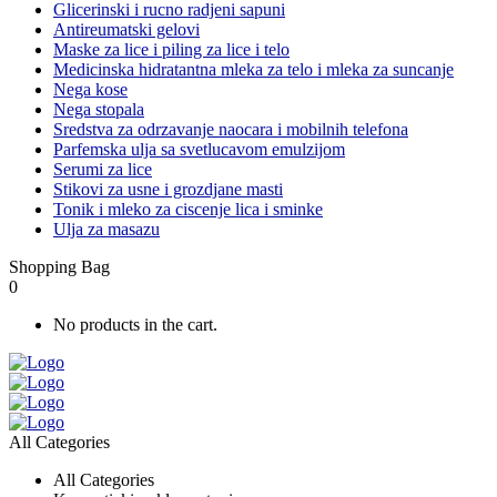
Glicerinski i rucno radjeni sapuni
Antireumatski gelovi
Maske za lice i piling za lice i telo
Medicinska hidratantna mleka za telo i mleka za suncanje
Nega kose
Nega stopala
Sredstva za odrzavanje naocara i mobilnih telefona
Parfemska ulja sa svetlucavom emulzijom
Serumi za lice
Stikovi za usne i grozdjane masti
Tonik i mleko za ciscenje lica i sminke
Ulja za masazu
Shopping Bag
0
No products in the cart.
All Categories
All Categories