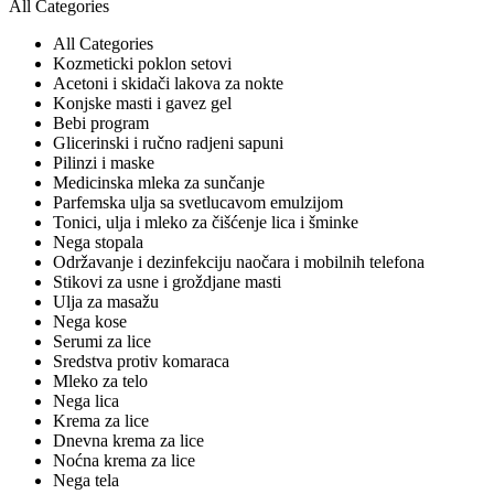
All Categories
All Categories
Kozmeticki poklon setovi
Acetoni i skidači lakova za nokte
Konjske masti i gavez gel
Bebi program
Glicerinski i ručno radjeni sapuni
Pilinzi i maske
Medicinska mleka za sunčanje
Parfemska ulja sa svetlucavom emulzijom
Tonici, ulja i mleko za čišćenje lica i šminke
Nega stopala
Održavanje i dezinfekciju naočara i mobilnih telefona
Stikovi za usne i groždjane masti
Ulja za masažu
Nega kose
Serumi za lice
Sredstva protiv komaraca
Mleko za telo
Nega lica
Krema za lice
Dnevna krema za lice
Noćna krema za lice
Nega tela