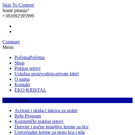
Skip To Content
Imate pitanja?
+381692595999
Compare
Menu
Početna
Početna
Shop
Poklon setovi
Uslužna proizvodnja-private label
O nama
Kontakt
EKO KRISTAL
All Categories
Acetoni i skidaci lakova za nokte
Bebi Program
Kozmetički poklon setovi
Dnevne i noćne hranjlive kreme za lice
Univerzalne kreme za negu lica i tela