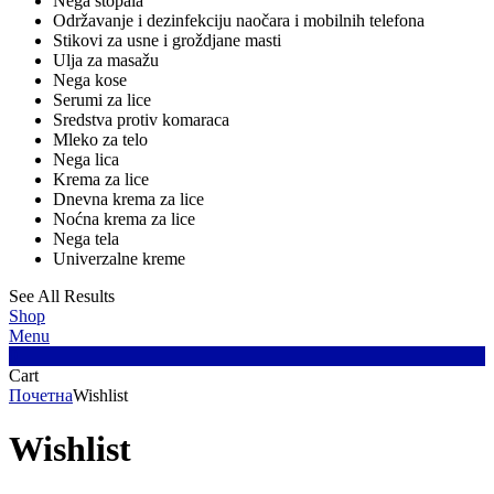
Nega stopala
Održavanje i dezinfekciju naočara i mobilnih telefona
Stikovi za usne i groždjane masti
Ulja za masažu
Nega kose
Serumi za lice
Sredstva protiv komaraca
Mleko za telo
Nega lica
Krema za lice
Dnevna krema za lice
Noćna krema za lice
Nega tela
Univerzalne kreme
See All Results
Shop
Menu
0
Cart
Почетна
Wishlist
Wishlist