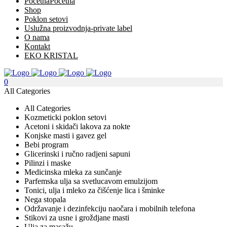
Početna
Početna
Shop
Poklon setovi
Uslužna proizvodnja-private label
O nama
Kontakt
EKO KRISTAL
0
All Categories
All Categories
Kozmeticki poklon setovi
Acetoni i skidači lakova za nokte
Konjske masti i gavez gel
Bebi program
Glicerinski i ručno radjeni sapuni
Pilinzi i maske
Medicinska mleka za sunčanje
Parfemska ulja sa svetlucavom emulzijom
Tonici, ulja i mleko za čišćenje lica i šminke
Nega stopala
Održavanje i dezinfekciju naočara i mobilnih telefona
Stikovi za usne i groždjane masti
Ulja za masažu