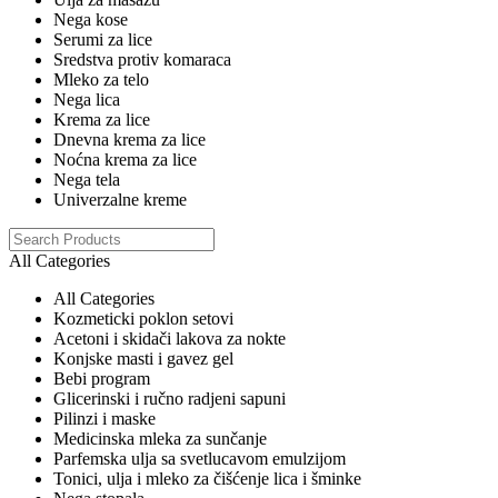
Nega kose
Serumi za lice
Sredstva protiv komaraca
Mleko za telo
Nega lica
Krema za lice
Dnevna krema za lice
Noćna krema za lice
Nega tela
Univerzalne kreme
All Categories
All Categories
Kozmeticki poklon setovi
Acetoni i skidači lakova za nokte
Konjske masti i gavez gel
Bebi program
Glicerinski i ručno radjeni sapuni
Pilinzi i maske
Medicinska mleka za sunčanje
Parfemska ulja sa svetlucavom emulzijom
Tonici, ulja i mleko za čišćenje lica i šminke