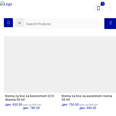
0
Krema za lice sa koenzimom Q10-
Krema za lice sa eucerinom-noćna
dnevna 50 ml
50 ml
дин.
650.00
дин.
750.00
cena sa PDV-om:
cena sa PDV-om:
дин.
780.00
дин.
900.00