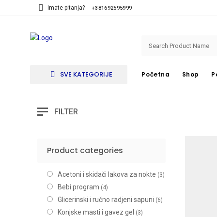
Imate pitanja?
+381692595999
SVE KATEGORIJE
Početna
Shop
P
FILTER
Product categories
Acetoni i skidači lakova za nokte
(3)
Bebi program
(4)
Glicerinski i ručno radjeni sapuni
(6)
Konjske masti i gavez gel
(3)