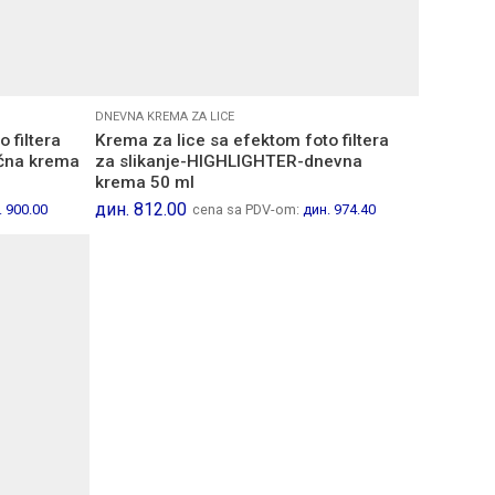
DNEVNA KREMA ZA LICE
 filtera
Krema za lice sa efektom foto filtera
ćna krema
za slikanje-HIGHLIGHTER-dnevna
krema 50 ml
дин.
812.00
.
900.00
cena sa PDV-om:
дин.
974.40