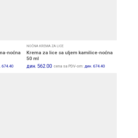
NOĆNA KREMA ZA LICE
ema-noćna
Krema za lice sa uljem kamilice-noćna
50 ml
дин.
562.00
.
674.40
cena sa PDV-om:
дин.
674.40