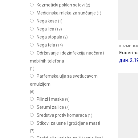
Kozmeticki poklon setovi
(2)
Medicinska mleka za sunčanje
(1)
Nega kose
(1)
Nega lica
(19)
Nega stopala
(2)
Nega tela
(14)
KOZMETICK
Eucerins
Održavanje i dezinfekciju naočara i
дин.
2,1
mobilnih telefona
(1)
Parfemska ulja sa svetlucavom
emulzijom
(6)
Pilinzi i maske
(9)
Serumi za lice
(7)
Sredstva protiv komaraca
(1)
Stikovi za usne i groždjane masti
(7)