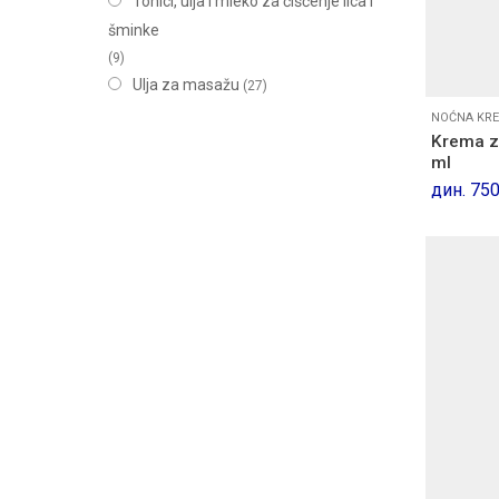
Tonici, ulja i mleko za čišćenje lica i
šminke
(9)
Ulja za masažu
(27)
NOĆNA KRE
Krema z
ml
дин.
750