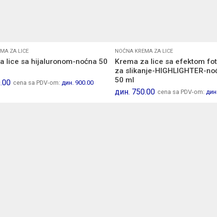
MA ZA LICE
NOĆNA KREMA ZA LICE
a lice sa hijaluronom-noćna 50
Krema za lice sa efektom foto
za slikanje-HIGHLIGHTER-no
50 ml
.00
cena sa PDV-om:
дин.
900.00
дин.
750.00
cena sa PDV-om:
дин