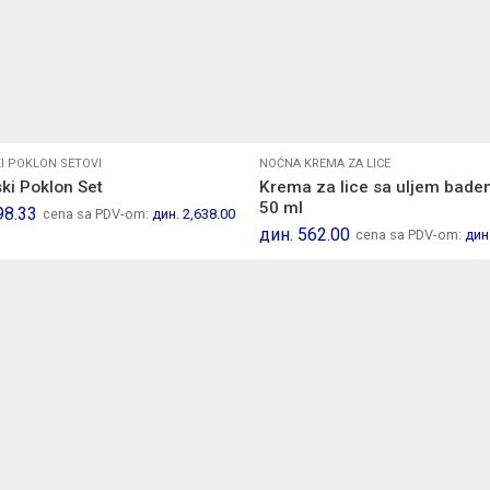
I POKLON SETOVI
NOĆNA KREMA ZA LICE
ki Poklon Set
Krema za lice sa uljem bad
50 ml
98.33
cena sa PDV-om:
дин.
2,638.00
дин.
562.00
cena sa PDV-om:
дин