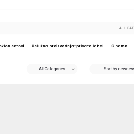
ALL CAT
oklon setovi
Uslužna proizvodnja-private label
O nama
All Categories
Sort by newnes