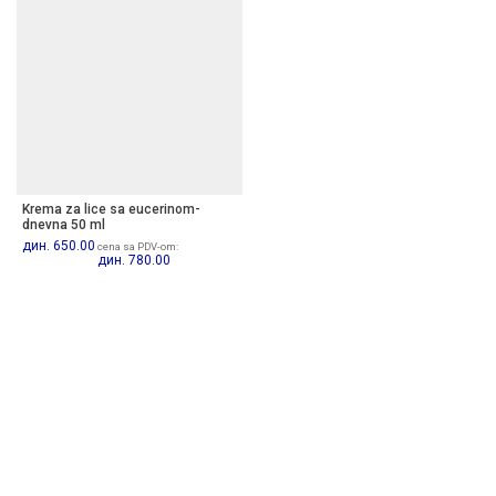
Krema za lice sa eucerinom-
dnevna 50 ml
дин.
650.00
cena sa PDV-om:
дин.
780.00