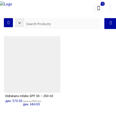
0
Hidratano mleko SPF 30 – 250 ml
дин.
570.00
cena sa PDV-om:
дин.
684.00