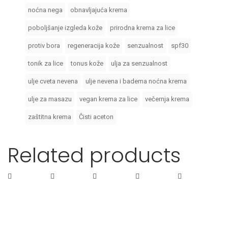
noćna nega
obnavljajuća krema
poboljšanje izgleda kože
prirodna krema za lice
protiv bora
regeneracija kože
senzualnost
spf30
tonik za lice
tonus kože
ulja za senzualnost
ulje cveta nevena
ulje nevena i badema noćna krema
ulje za masazu
vegan krema za lice
večernja krema
zaštitna krema
Čisti aceton
Related products