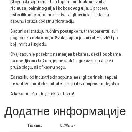
Glicerinski sapuni nastaju
toplim postupkom
iz
ulja
ricinusa, palminog ulja i kokosovog ulja
. U procesu
esterifikacije
prirodno se stvara
glicerin
koji ostaje u
sapunu i pruža dodatnu hidrataciju.
Sapuni se izrađuju
ručnim postupkom
,
transparentni
su i
pogodni za
dekoraciju
.
Svaki sapun je unikat
– različit po
boji, mirisu i izgledu.
Ovaj sapun je posebno
namenjen bebama, deci i osobama
sa osetljivom kožom
, jer ne sadrži agresivne sastojke i
pruža blagu, ali efikasnu negu.
Za razliku od industrijskih sapuna,
naši glicerinski sapuni
ne sadrže lauriletersulfate
i imaju
dezificijensno dejstvo
.
A kako mirišu…
to je tek fantazija!
Додатне информације
Тежина
0.080 кг