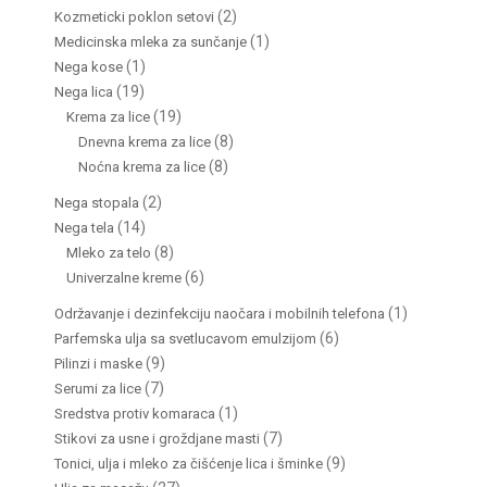
(2)
Kozmeticki poklon setovi
(1)
Medicinska mleka za sunčanje
(1)
Nega kose
(19)
Nega lica
(19)
Krema za lice
(8)
Dnevna krema za lice
(8)
Noćna krema za lice
(2)
Nega stopala
(14)
Nega tela
(8)
Mleko za telo
(6)
Univerzalne kreme
(1)
Održavanje i dezinfekciju naočara i mobilnih telefona
(6)
Parfemska ulja sa svetlucavom emulzijom
(9)
Pilinzi i maske
(7)
Serumi za lice
(1)
Sredstva protiv komaraca
(7)
Stikovi za usne i groždjane masti
(9)
Tonici, ulja i mleko za čišćenje lica i šminke