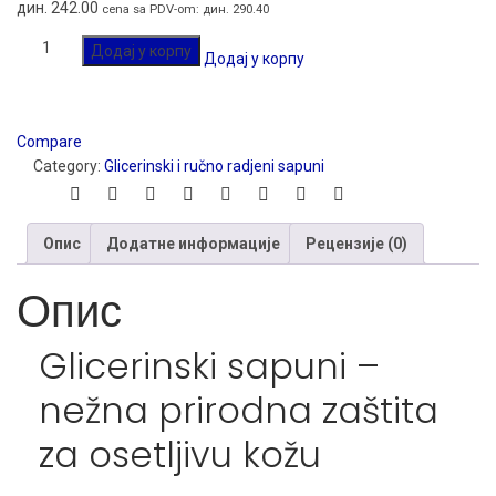
дин.
242.00
cena sa PDV-om:
дин.
290.40
Glicerinski
Додај у корпу
Додај у корпу
sapun
BEBINO
80g
количина
Compare
Category:
Glicerinski i ručno radjeni sapuni
Опис
Додатне информације
Рецензије (0)
Опис
Glicerinski sapuni –
nežna prirodna zaštita
za osetljivu kožu