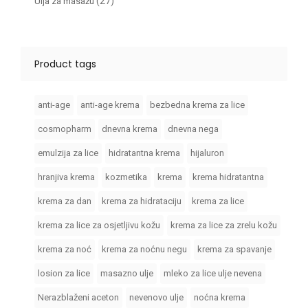
(27)
Ulja za masažu
Product tags
anti-age
anti-age krema
bezbedna krema za lice
cosmopharm
dnevna krema
dnevna nega
emulzija za lice
hidratantna krema
hijaluron
hranjiva krema
kozmetika
krema
krema hidratantna
krema za dan
krema za hidrataciju
krema za lice
krema za lice za osjetljivu kožu
krema za lice za zrelu kožu
krema za noć
krema za noćnu negu
krema za spavanje
losion za lice
masazno ulje
mleko za lice ulje nevena
Nerazblaženi aceton
nevenovo ulje
noćna krema