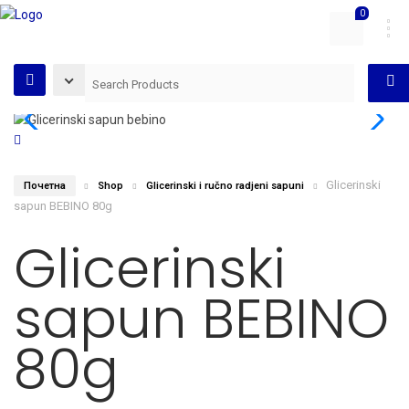
0
Glicerinski
Почетна
Shop
Glicerinski i ručno radjeni sapuni
sapun BEBINO 80g
Glicerinski
sapun BEBINO
80g